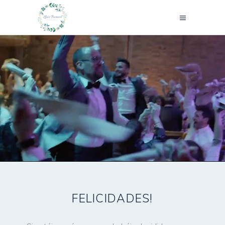
video: @kikeandjud
FELICIDADES!