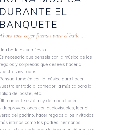
DURANTE
EL
BANQUETE
Ahora toca coger fuerzas para el baile ...
Una boda es una fiesta.
Es necesario que penséis con la música de los
regalos y sorpresas que deseéis hacer a
vuestros invitados.
Pensad también con la música para hacer
vuestra entrada al comedor, la música para la
salida del pastel, etc.
Últimamente está muy de moda hacer
videoproyecciones con audiovisuales, leer el
verso del padrino, hacer regalos a los invitados
más íntimos como los padres, hermanos …
En definitiva, cada boda la hacemos diferente y